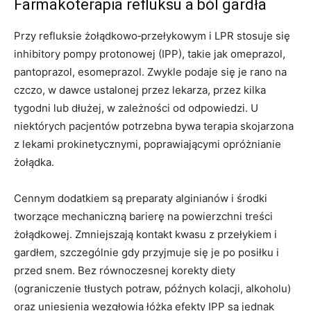
Farmakoterapia refluksu a ból gardła
Przy refluksie żołądkowo‑przełykowym i LPR stosuje się
inhibitory pompy protonowej (IPP), takie jak omeprazol,
pantoprazol, esomeprazol. Zwykle podaje się je rano na
czczo, w dawce ustalonej przez lekarza, przez kilka
tygodni lub dłużej, w zależności od odpowiedzi. U
niektórych pacjentów potrzebna bywa terapia skojarzona
z lekami prokinetycznymi, poprawiającymi opróżnianie
żołądka.
Cennym dodatkiem są preparaty alginianów i środki
tworzące mechaniczną barierę na powierzchni treści
żołądkowej. Zmniejszają kontakt kwasu z przełykiem i
gardłem, szczególnie gdy przyjmuje się je po posiłku i
przed snem. Bez równoczesnej korekty diety
(ograniczenie tłustych potraw, późnych kolacji, alkoholu)
oraz uniesienia wezgłowia łóżka efekty IPP są jednak