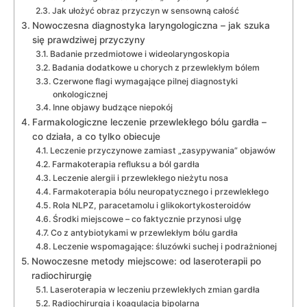
Jak ułożyć obraz przyczyn w sensowną całość
Nowoczesna diagnostyka laryngologiczna – jak szuka
się prawdziwej przyczyny
Badanie przedmiotowe i wideolaryngoskopia
Badania dodatkowe u chorych z przewlekłym bólem
Czerwone flagi wymagające pilnej diagnostyki
onkologicznej
Inne objawy budzące niepokój
Farmakologiczne leczenie przewlekłego bólu gardła –
co działa, a co tylko obiecuje
Leczenie przyczynowe zamiast „zasypywania” objawów
Farmakoterapia refluksu a ból gardła
Leczenie alergii i przewlekłego nieżytu nosa
Farmakoterapia bólu neuropatycznego i przewlekłego
Rola NLPZ, paracetamolu i glikokortykosteroidów
Środki miejscowe – co faktycznie przynosi ulgę
Co z antybiotykami w przewlekłym bólu gardła
Leczenie wspomagające: śluzówki suchej i podrażnionej
Nowoczesne metody miejscowe: od laseroterapii po
radiochirurgię
Laseroterapia w leczeniu przewlekłych zmian gardła
Radiochirurgia i koagulacja bipolarna