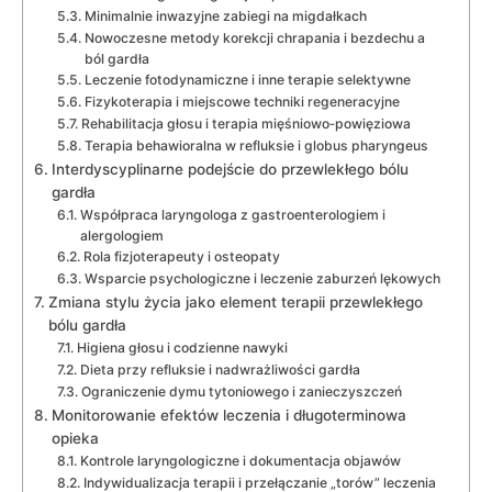
Minimalnie inwazyjne zabiegi na migdałkach
Nowoczesne metody korekcji chrapania i bezdechu a
ból gardła
Leczenie fotodynamiczne i inne terapie selektywne
Fizykoterapia i miejscowe techniki regeneracyjne
Rehabilitacja głosu i terapia mięśniowo‑powięziowa
Terapia behawioralna w refluksie i globus pharyngeus
Interdyscyplinarne podejście do przewlekłego bólu
gardła
Współpraca laryngologa z gastroenterologiem i
alergologiem
Rola fizjoterapeuty i osteopaty
Wsparcie psychologiczne i leczenie zaburzeń lękowych
Zmiana stylu życia jako element terapii przewlekłego
bólu gardła
Higiena głosu i codzienne nawyki
Dieta przy refluksie i nadwrażliwości gardła
Ograniczenie dymu tytoniowego i zanieczyszczeń
Monitorowanie efektów leczenia i długoterminowa
opieka
Kontrole laryngologiczne i dokumentacja objawów
Indywidualizacja terapii i przełączanie „torów” leczenia