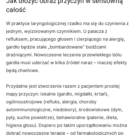
Jak ułożyć obraz przyczyn w sensowną
całość
W praktyce laryngologicznej rzadko ma się do czynienia z
jednym, wyizolowanym czynnikiem. U palacza z
refluksem, pracującego głosem i cierpiącego na alergię,
gardło będzie stale „bombardowane” bodźcami
drażniącymi. Nowoczesne leczenie przewlekłego bólu
gardła musi uderzać w kilka źródeł naraz – inaczej efekty
będą chwilowe.
Przydatne jest stworzenie razem z pacjentem prostej
mapy przyczyn: lokalne (gardło, migdałki, krtań),
ogólnoustrojowe (refluks, alergia, choroby
autoimmunologiczne, niedobory), środowiskowe (dym,
pyły, suche powietrze), behawioralne (palenie, dieta,
higiena głosu). Dopiero po takim uporządkowaniu można
dobrać nowoczesne terapie – od farmakologicznych po