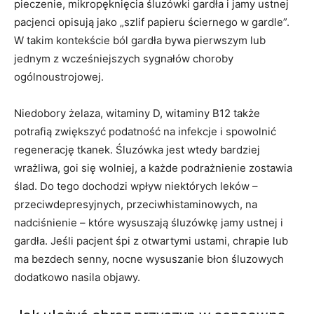
pieczenie, mikropęknięcia śluzówki gardła i jamy ustnej
pacjenci opisują jako „szlif papieru ściernego w gardle”.
W takim kontekście ból gardła bywa pierwszym lub
jednym z wcześniejszych sygnałów choroby
ogólnoustrojowej.
Niedobory żelaza, witaminy D, witaminy B12 także
potrafią zwiększyć podatność na infekcje i spowolnić
regenerację tkanek. Śluzówka jest wtedy bardziej
wrażliwa, goi się wolniej, a każde podrażnienie zostawia
ślad. Do tego dochodzi wpływ niektórych leków –
przeciwdepresyjnych, przeciwhistaminowych, na
nadciśnienie – które wysuszają śluzówkę jamy ustnej i
gardła. Jeśli pacjent śpi z otwartymi ustami, chrapie lub
ma bezdech senny, nocne wysuszanie błon śluzowych
dodatkowo nasila objawy.