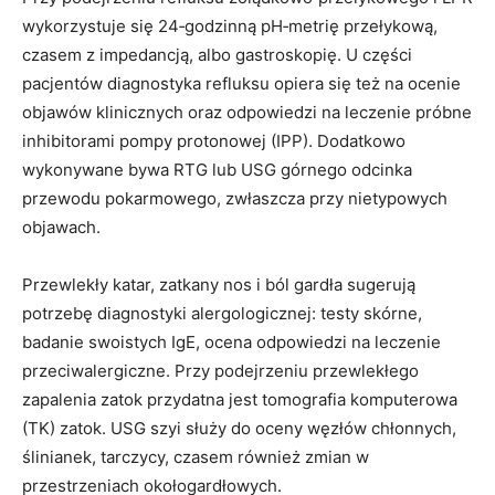
wykorzystuje się 24‑godzinną pH‑metrię przełykową,
czasem z impedancją, albo gastroskopię. U części
pacjentów diagnostyka refluksu opiera się też na ocenie
objawów klinicznych oraz odpowiedzi na leczenie próbne
inhibitorami pompy protonowej (IPP). Dodatkowo
wykonywane bywa RTG lub USG górnego odcinka
przewodu pokarmowego, zwłaszcza przy nietypowych
objawach.
Przewlekły katar, zatkany nos i ból gardła sugerują
potrzebę diagnostyki alergologicznej: testy skórne,
badanie swoistych IgE, ocena odpowiedzi na leczenie
przeciwalergiczne. Przy podejrzeniu przewlekłego
zapalenia zatok przydatna jest tomografia komputerowa
(TK) zatok. USG szyi służy do oceny węzłów chłonnych,
ślinianek, tarczycy, czasem również zmian w
przestrzeniach okołogardłowych.