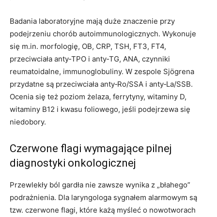
Badania laboratoryjne mają duże znaczenie przy
podejrzeniu chorób autoimmunologicznych. Wykonuje
się m.in. morfologię, OB, CRP, TSH, FT3, FT4,
przeciwciała anty‑TPO i anty‑TG, ANA, czynniki
reumatoidalne, immunoglobuliny. W zespole Sjögrena
przydatne są przeciwciała anty‑Ro/SSA i anty‑La/SSB.
Ocenia się też poziom żelaza, ferrytyny, witaminy D,
witaminy B12 i kwasu foliowego, jeśli podejrzewa się
niedobory.
Czerwone flagi wymagające pilnej
diagnostyki onkologicznej
Przewlekły ból gardła nie zawsze wynika z „błahego”
podrażnienia. Dla laryngologa sygnałem alarmowym są
tzw. czerwone flagi, które każą myśleć o nowotworach