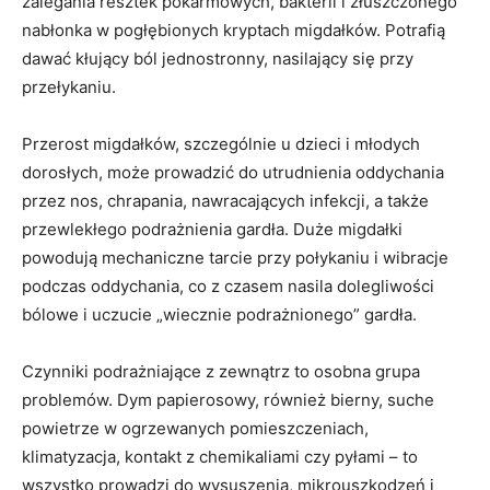
zalegania resztek pokarmowych, bakterii i złuszczonego
nabłonka w pogłębionych kryptach migdałków. Potrafią
dawać kłujący ból jednostronny, nasilający się przy
przełykaniu.
Przerost migdałków, szczególnie u dzieci i młodych
dorosłych, może prowadzić do utrudnienia oddychania
przez nos, chrapania, nawracających infekcji, a także
przewlekłego podrażnienia gardła. Duże migdałki
powodują mechaniczne tarcie przy połykaniu i wibracje
podczas oddychania, co z czasem nasila dolegliwości
bólowe i uczucie „wiecznie podrażnionego” gardła.
Czynniki podrażniające z zewnątrz to osobna grupa
problemów. Dym papierosowy, również bierny, suche
powietrze w ogrzewanych pomieszczeniach,
klimatyzacja, kontakt z chemikaliami czy pyłami – to
wszystko prowadzi do wysuszenia, mikrouszkodzeń i