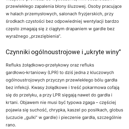
przewlekłego zapalenia błony śluzowej. Osoby pracujące
w halach przemysłowych, salonach fryzjerskich, przy
środkach czystości bez odpowiedniej wentylacji bardzo
często zmagają się z ciągłym drapaniem w gardle bez
wyraźnego „przeziębienia”.
Czynniki ogólnoustrojowe i „ukryte winy”
Refluks żołądkowo‑przełykowy oraz refluks
gardłowo‑krtaniowy (LPR) to dziś jedna z kluczowych
ogólnoustrojowych przyczyn przewlekłego bólu gardła
bez infekcji. Kwasy żołądkowe i treść pokarmowa cofają
się do przełyku, a przy LPR sięgają nawet do gardła i
krtani. Objawem nie musi być typowa zgaga – częściej
pojawia się suchość, chrypka, kaszel po posiłkach, globus
(uczucie „gulki” w gardle) i pieczenie gardła, szczególnie
rano.