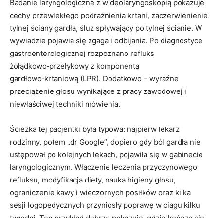
Badanie laryngologiczne z wideolaryngoskopią pokazuje
cechy przewlekłego podrażnienia krtani, zaczerwienienie
tylnej ściany gardła, śluz spływający po tylnej ścianie. W
wywiadzie pojawia się zgaga i odbijania. Po diagnostyce
gastroenterologicznej rozpoznano refluks
żołądkowo‑przełykowy z komponentą
gardłowo‑krtaniową (LPR). Dodatkowo – wyraźne
przeciążenie głosu wynikające z pracy zawodowej i
niewłaściwej techniki mówienia.
Ścieżka tej pacjentki była typowa: najpierw lekarz
rodzinny, potem „dr Google”, dopiero gdy ból gardła nie
ustępował po kolejnych lekach, pojawiła się w gabinecie
laryngologicznym. Włączenie leczenia przyczynowego
refluksu, modyfikacja diety, nauka higieny głosu,
ograniczenie kawy i wieczornych posiłków oraz kilka
sesji logopedycznych przyniosły poprawę w ciągu kilku
tygodni. Ten przykład dobrze pokazuje, gdzie kończą się