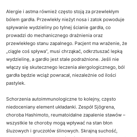
Alergie i astma również często stoją za przewlekłym
bólem gardła. Przewlekły nieżyt nosa i zatok powoduje
spływanie wydzieliny po tylnej ścianie gardła, co
prowadzi do mechanicznego drażnienia oraz
przewlekłego stanu zapalnego. Pacjent ma wrażenie, że
„ciągle coś spływa”, musi chrząkać, odkrztuszać lepką
wydzielinę, a gardło jest stale podrażnione. Jeśli nie
włączy się skutecznego leczenia alergologicznego, ból
gardła będzie wciąż powracał, niezależnie od ilości
pastylek.
Schorzenia autoimmunologiczne to kolejny, często
niedoceniany element układanki. Zespół Sjögrena,
choroba Hashimoto, reumatoidalne zapalenie stawów –
wszystkie te choroby mogą wpływać na stan błon
śluzowych i gruczołów ślinowych. Skrajną suchość,