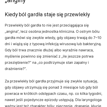
Kiedy ból gardła staje się przewlekły
Przewlekły ból gardła to nie jest przeciągająca się
„angina”, lecz osobna jednostka kliniczna. O ostrym bólu
gardła mówi się zwykle wtedy, gdy objawy trwają do 7–10
dni i wiążą się z typową infekcją wirusową lub bakteryjną.
Gdy ból trwa znacznie dłużej albo wyraźnie nawraca,
myślenie powinno się zmieniać z „ile jeszcze potrwa
przeziębienie?” na „co podtrzymuje stan zapalny i
drażnienie?”.
Za przewlekły ból gardła przyjmuje się zwykle sytuację,
gdy objawy utrzymują się ponad 3 miesiące lub gdy ból
powraca w krótkich odstępach czasu, np. co kilka tygodni,
nawet jeśli pojedyncze epizody ustępują. Dla laryngologa
ważny jest też charakter bólu: pieczenie, drapanie, kłucie