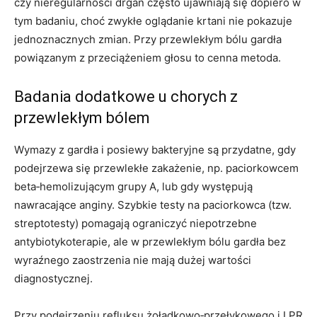
czy nieregularności drgań często ujawniają się dopiero w
tym badaniu, choć zwykłe oglądanie krtani nie pokazuje
jednoznacznych zmian. Przy przewlekłym bólu gardła
powiązanym z przeciążeniem głosu to cenna metoda.
Badania dodatkowe u chorych z
przewlekłym bólem
Wymazy z gardła i posiewy bakteryjne są przydatne, gdy
podejrzewa się przewlekłe zakażenie, np. paciorkowcem
beta‑hemolizującym grupy A, lub gdy występują
nawracające anginy. Szybkie testy na paciorkowca (tzw.
streptotesty) pomagają ograniczyć niepotrzebne
antybiotykoterapie, ale w przewlekłym bólu gardła bez
wyraźnego zaostrzenia nie mają dużej wartości
diagnostycznej.
Przy podejrzeniu refluksu żołądkowo‑przełykowego i LPR