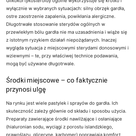
Glikokortykosteroidy ogólne wykorzystuje się krótko i
wyłącznie w wybranych sytuacjach: silny obrzęk gardła,
ostre zaostrzenie zapalenia, powikłania alergiczne.
Długotrwałe stosowanie sterydów ogólnych w
przewlekłym bólu gardła nie ma uzasadnienia i wiąże się
z istotnym ryzykiem działań niepożądanych. Inaczej
wygląda sytuacja z miejscowymi sterydami donosowymi i
wziewnymi – te, przy właściwej technice podawania,
mogą być używane długotrwale.
Środki miejscowe – co faktycznie
przynosi ulgę
Na rynku jest wiele pastylek i sprayów do gardła. Ich
skuteczność zależy głównie od składu i sposobu użycia.
Preparaty zawierające środki nawilżające i osłaniające
(hialuronian sodu, wyciągi z porostu islandzkiego,
prawoślazu, glicerynę, karbomer) poprawiają komfort